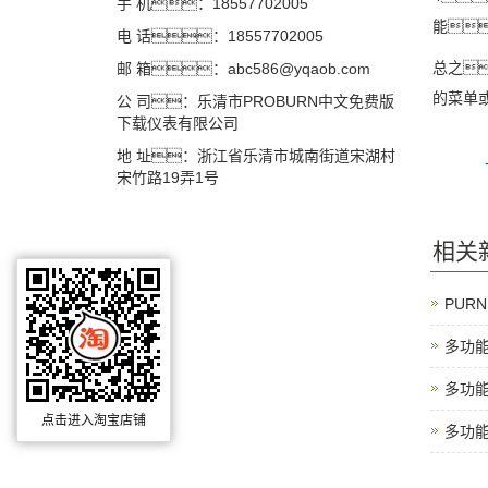
手 机：18557702005
能
电 话：18557702005
总之
邮 箱：abc586@yqaob.com
的菜单
公 司：乐清市PROBURN中文免费版
下载仪表有限公司
地 址：浙江省乐清市城南街道宋湖村
宋竹路19弄1号
相关
PUR
多功
多功
点击进入淘宝店铺
多功
多功